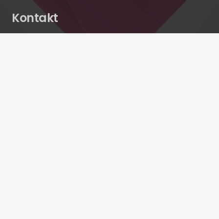
Kontakt
info@fincity.de
+49 69 34872457
Thurn-und-Taxis-Platz 6 , 60316 Frankfurt am
Main
© FINCITY GmbH 2024