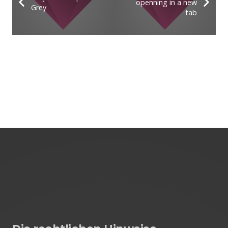
openning in a new
Grey
tab